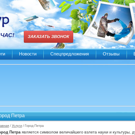
ЙЧАС!
ЗАКАЗАТЬ ЗВОНОК
уги
Новости
Спецпредложения
Отзывы
ород Петра
лавная
/
Услуги
/ Город Петра
ород Петра
является символом величайшего взлета науки и культуры, ду