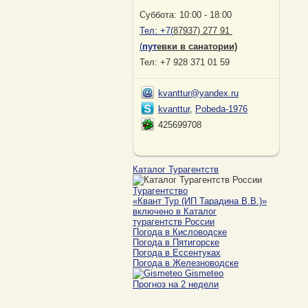
Суббота: 10:00 - 18:00
Тел:
+7(
87937) 277 91
(
пут
евки в санатории)
Тел: +7 928 371 01 59
kvanttur@yandex.ru
kvanttur
,
Pobeda-1976
425699708
Каталог Турагентств
Турагентство
«Квант Тур (ИП Тарадина В.В.)»
включено в Каталог
турагентств России
Погода в Кисловодске
Погода в Пятигорске
Погода в Ессентуках
Погода в Железноводске
Gismeteo
Прогноз на 2 недели