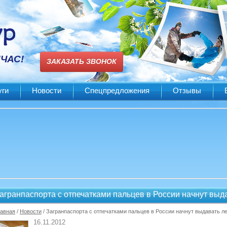
ЙЧАС!
ЗАКАЗАТЬ ЗВОНОК
уги
Новости
Спецпредложения
Отзывы
агранпаспорта с отпечатками пальцев в России начнут выда
лавная
/
Новости
/ Загранпаспорта с отпечатками пальцев в России начнут выдавать ле
16.11.2012