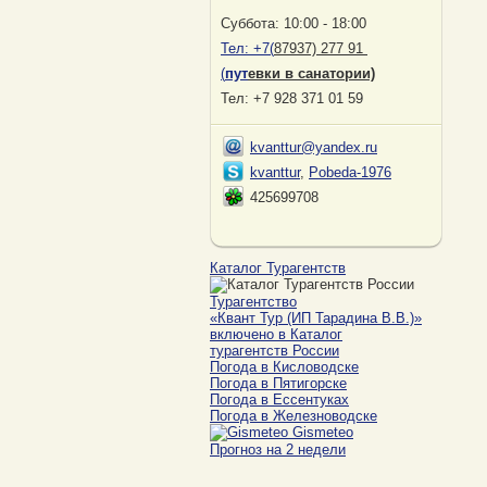
Суббота: 10:00 - 18:00
Тел:
+7(
87937) 277 91
(
пут
евки в санатории)
Тел: +7 928 371 01 59
kvanttur@yandex.ru
kvanttur
,
Pobeda-1976
425699708
Каталог Турагентств
Турагентство
«Квант Тур (ИП Тарадина В.В.)»
включено в Каталог
турагентств России
Погода в Кисловодске
Погода в Пятигорске
Погода в Ессентуках
Погода в Железноводске
Gismeteo
Прогноз на 2 недели