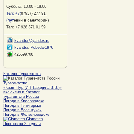
Суббота: 10:00 - 18:00
Тел:
+7(
87937) 277 91
(
пут
евки в санатории)
Тел: +7 928 371 01 59
kvanttur@yandex.ru
kvanttur
,
Pobeda-1976
425699708
Каталог Турагентств
Турагентство
«Квант Тур (ИП Тарадина В.В.)»
включено в Каталог
турагентств России
Погода в Кисловодске
Погода в Пятигорске
Погода в Ессентуках
Погода в Железноводске
Gismeteo
Прогноз на 2 недели