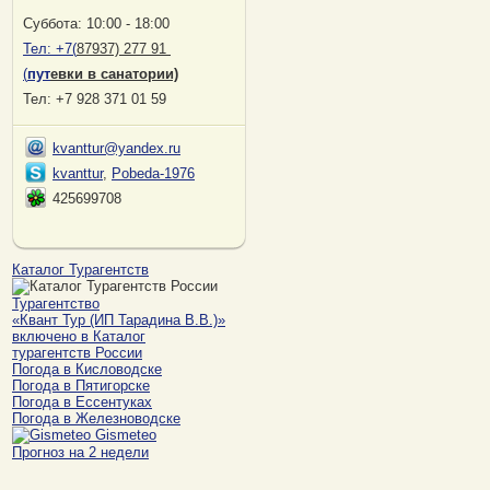
Суббота: 10:00 - 18:00
Тел:
+7(
87937) 277 91
(
пут
евки в санатории)
Тел: +7 928 371 01 59
kvanttur@yandex.ru
kvanttur
,
Pobeda-1976
425699708
Каталог Турагентств
Турагентство
«Квант Тур (ИП Тарадина В.В.)»
включено в Каталог
турагентств России
Погода в Кисловодске
Погода в Пятигорске
Погода в Ессентуках
Погода в Железноводске
Gismeteo
Прогноз на 2 недели