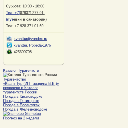
Суббота: 10:00 - 18:00
Тел:
+7(
87937) 277 91
(
пут
евки в санатории)
Тел: +7 928 371 01 59
kvanttur@yandex.ru
kvanttur
,
Pobeda-1976
425699708
Каталог Турагентств
Турагентство
«Квант Тур (ИП Тарадина В.В.)»
включено в Каталог
турагентств России
Погода в Кисловодске
Погода в Пятигорске
Погода в Ессентуках
Погода в Железноводске
Gismeteo
Прогноз на 2 недели