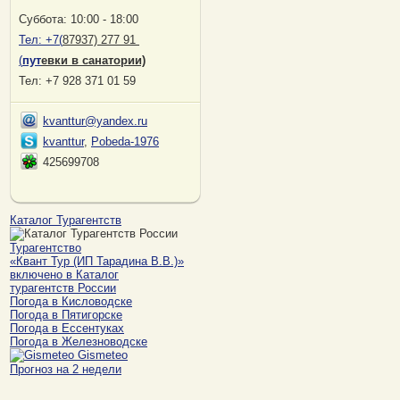
Суббота: 10:00 - 18:00
Тел:
+7(
87937) 277 91
(
пут
евки в санатории)
Тел: +7 928 371 01 59
kvanttur@yandex.ru
kvanttur
,
Pobeda-1976
425699708
Каталог Турагентств
Турагентство
«Квант Тур (ИП Тарадина В.В.)»
включено в Каталог
турагентств России
Погода в Кисловодске
Погода в Пятигорске
Погода в Ессентуках
Погода в Железноводске
Gismeteo
Прогноз на 2 недели