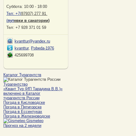
Суббота: 10:00 - 18:00
Тел:
+7(
87937) 277 91
(
пут
евки в санатории)
Тел: +7 928 371 01 59
kvanttur@yandex.ru
kvanttur
,
Pobeda-1976
425699708
Каталог Турагентств
Турагентство
«Квант Тур (ИП Тарадина В.В.)»
включено в Каталог
турагентств России
Погода в Кисловодске
Погода в Пятигорске
Погода в Ессентуках
Погода в Железноводске
Gismeteo
Прогноз на 2 недели