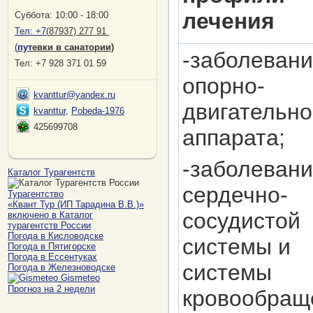
лечения
Суббота: 10:00 - 18:00
Тел:
+7(
87937) 277 91
(
пут
евки в санатории)
-заболевани
Тел: +7 928 371 01 59
опорно-
kvanttur@yandex.ru
двигательно
kvanttur
,
Pobeda-1976
425699708
аппарата;
-заболевани
Каталог Турагентств
сердечно-
Турагентство
«Квант Тур (ИП Тарадина В.В.)»
сосудистой
включено в Каталог
турагентств России
Погода в Кисловодске
системы и
Погода в Пятигорске
Погода в Ессентуках
системы
Погода в Железноводске
Gismeteo
Прогноз на 2 недели
кровообращ