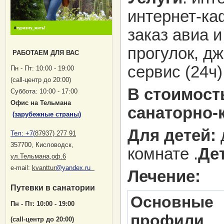
интернет-ка
заказ авиа и
прогулок, д
РАБОТАЕМ ДЛЯ ВАС
сервис (24ч)
Пн - Пт: 10:00 - 19:00
(саll-центр до 20:00)
В стоимость
Суббота: 10:00 - 17:00
Офис на Тельмана
санаторно-
(зарубежные страны)
Для детей:
Тел:
+7(
87937) 277 91
357700, Кисловодск
,
комнате .
Де
ул.Тельмана,оф.6
е-mail:
kvanttur
@yandex.ru
Лечение:
Путевки в санатории
Основные
Пн - Пт: 10:00 - 19:00
профили
(саll-центр до 20:00)