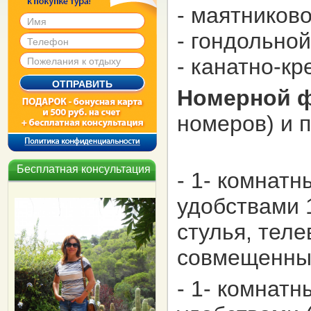
- маятниково
- гондольной
- канатно-кр
Номерной 
номеров) и 
Бесплатная консультация
- 1- комнат
удобствами 1
стулья, теле
совмещенны
- 1- комнат