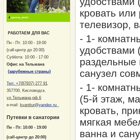
удобствами (
кровать или 
телевизор, 
РАБОТАЕМ ДЛЯ ВАС
- 1- комнат
Пн - Пт: 10:00 - 19:00
удобствами (
(саll-центр до 20:00)
Суббота: 10:00 - 17:00
раздельные к
Офис на Тельмана
санузел сов
(зарубежные страны)
Тел:
+7(
87937) 277 91
- 1- комнат
357700, Кисловодск
,
(5-й этаж, м
ул.Тельмана,оф.6
е-mail:
kvanttur
@yandex.ru
кровать, пр
Путевки в санатории
мягкая мебе
Пн - Пт: 10:00 - 19:00
ванна и сан
(саll-центр до 20:00)