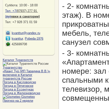
- 2- комнатн
Суббота: 10:00 - 18:00
Тел:
+7(
87937) 277 91
этаж). В ном
(
пут
евки в санатории)
прикроватны
Тел: +7 928 371 01 59
мебель, тел
kvanttur@yandex.ru
kvanttur
,
Pobeda-1976
санузел сов
425699708
- 3- комнат
«Апартамент
Каталог Турагентств
Турагентство
номере: зал 
«Квант Тур (ИП Тарадина В.В.)»
включено в Каталог
спальными к
турагентств России
Погода в Кисловодске
Погода в Пятигорске
телевизор, м
Погода в Ессентуках
Погода в Железноводске
совмещенны
Gismeteo
Прогноз на 2 недели