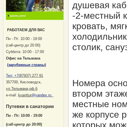
душевая каб
-2-местный 
кровать, мяг
РАБОТАЕМ ДЛЯ ВАС
холодильник
Пн - Пт: 10:00 - 19:00
столик, сану
(саll-центр до 20:00)
Суббота: 10:00 - 17:00
Офис на Тельмана
(зарубежные страны)
Тел:
+7(
87937) 277 91
Номера осно
357700, Кисловодск
,
ул.Тельмана,оф.6
втором этаж
е-mail:
kvanttur
@yandex.ru
местные ном
Путевки в санатории
же корпусе 
Пн - Пт: 10:00 - 19:00
которых мож
(саll-центр до 20:00)