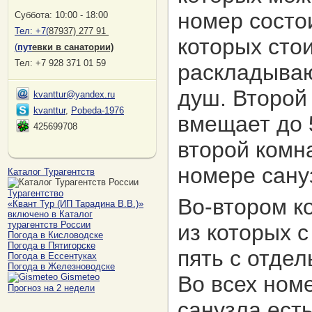
номер состои
Суббота: 10:00 - 18:00
Тел:
+7(
87937) 277 91
которых стои
(
пут
евки в санатории)
Тел: +7 928 371 01 59
раскладываю
душ. Второй
kvanttur@yandex.ru
kvanttur
,
Pobeda-1976
вмещает до 
425699708
второй комна
номере сану
Каталог Турагентств
Турагентство
Во-втором к
«Квант Тур (ИП Тарадина В.В.)»
включено в Каталог
турагентств России
из которых с
Погода в Кисловодске
Погода в Пятигорске
пять с отде
Погода в Ессентуках
Погода в Железноводске
Gismeteo
Во всех ном
Прогноз на 2 недели
санузла есть