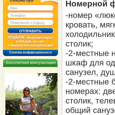
Номерной 
-номер «люк
кровать, мяг
холодильник
столик;
-2-местные 
шкаф для од
Бесплатная консультация
санузел, ду
-2-местные 
номерах: дв
столик, тел
общий сануз