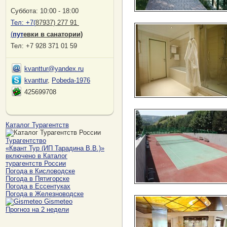
Суббота: 10:00 - 18:00
Тел:
+7(
87937) 277 91
(
пут
евки в санатории)
Тел: +7 928 371 01 59
kvanttur@yandex.ru
kvanttur
,
Pobeda-1976
425699708
Каталог Турагентств
Турагентство
«Квант Тур (ИП Тарадина В.В.)»
включено в Каталог
турагентств России
Погода в Кисловодске
Погода в Пятигорске
Погода в Ессентуках
Погода в Железноводске
Gismeteo
Прогноз на 2 недели